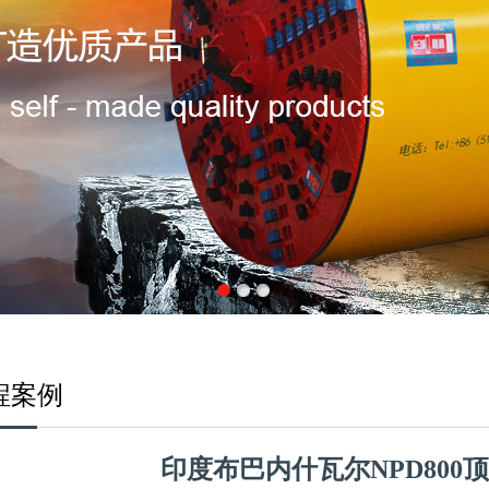
程案例
印度布巴内什瓦尔NPD800