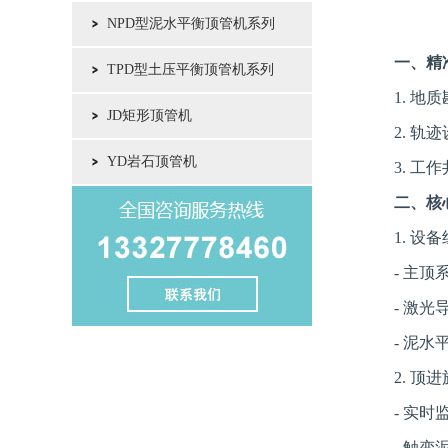
NPD型泥水平衡顶管机系列
一、精
TPD型土压平衡顶管机系列
1. 地质
JD矩形顶管机
2. 轨迹设
YD岩石顶管机
3. 工作
二、核
1. 设备组
- 主顶系统(
- 激光导向
- 泥水平
2. 顶进施工
- 实时监
- 触变泥浆