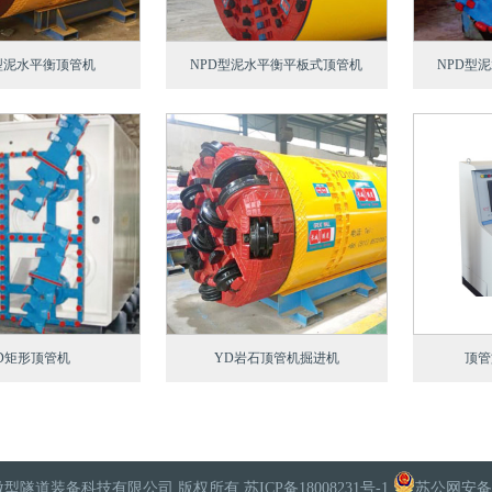
型泥水平衡顶管机
NPD型泥水平衡平板式顶管机
NPD型
JD矩形顶管机
YD岩石顶管机掘进机
顶管
D 镇江长城微型隧道装备科技有限公司 版权所有
苏ICP备18008231号-1
苏公网安备 3