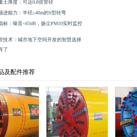
覆土厚度：可达0.8倍管径
顶进能力：半径≥40m的S型转弯
标：噪音<65dB，扬尘PM10实时监控
管技术：城市地下空间开发的智慧选择
有了
品及配件推荐