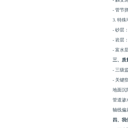
- 管节拼
3. 特殊
- 砂层：
- 岩层：
- 富水层
三、质
- 三级监
- 关键指
地面沉降<
管道渗水量<0
轴线偏差<
四、我