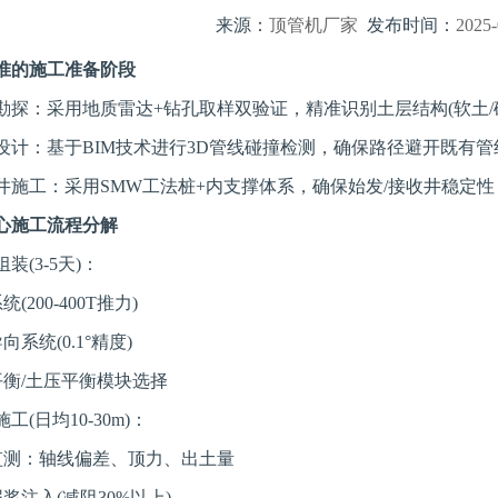
来源：
顶管机厂家
发布时间：
2025-
准的施工准备阶段
勘探：采用地质雷达+钻孔取样双验证，精准识别土层结构(软土/砂
计：基于BIM技术进行3D管线碰撞检测，确保路径避开既有管线(
井施工：采用SMW工法桩+内支撑体系，确保始发/接收井稳定性
心施工流程分解
装(3-5天)：
200-400T推力)
系统(0.1°精度)
衡/土压平衡模块选择
(日均10-30m)：
测：轴线偏差、顶力、出土量
注入(减阻30%以上)