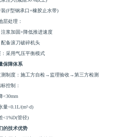
装(F型钢承口+橡胶止水带)
地层处理：
注浆加固+降低推进速度
配备滚刀破碎机头
：采用气压平衡模式
量保障体系
测制度：施工方自检→监理验收→第三方检测
标控制：
30mm
.1L/(m²·d)
1%D(管径)
们的技术优势